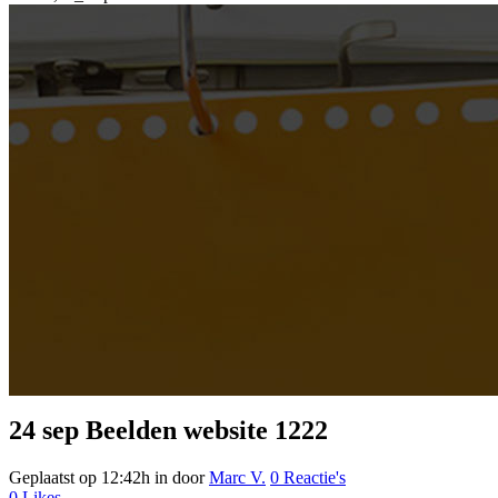
24 sep
Beelden website 1222
Geplaatst op 12:42h
in
door
Marc V.
0 Reactie's
0
Likes