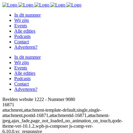
In dit nummer
Wij zijn
Events
Alle edities
Podcasts
Contact
Adverteren?
In dit nummer
Wij zijn
Events
Alle edities
Podcasts
Contact
Adverteren?
Beelden website 1222 - Nummer 9080
16871
attachment,attachment-template-default,single,single-
attachment,postid-16871,attachmentid-16871,attachment-
jpeg,ajax_fade,page_not_loaded,,no_animation_on_touch,qode-
theme-ver-10.1.2,wpb-js-composer js-comp-ver-
6.10.0,vc_responsive