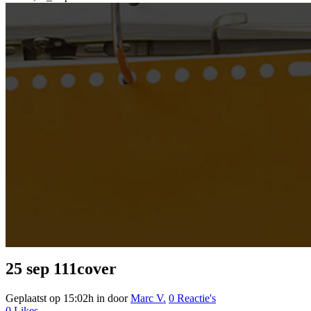
25 sep
111cover
Geplaatst op 15:02h
in
door
Marc V.
0 Reactie's
0
Likes