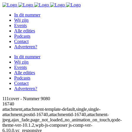
In dit nummer
Wij zijn
Events
Alle edities
Podcasts
Contact
Adverteren?
In dit nummer
Wij zijn
Events
Alle edities
Podcasts
Contact
Adverteren?
111cover - Nummer 9080
16740
attachment,attachment-template-default,single,single-
attachment,postid-16740,attachmentid-16740,attachment-
jpeg,ajax_fade,page_not_loaded,,no_animation_on_touch,qode-
theme-ver-10.1.2,wpb-js-composer js-comp-ver-
6.10.0,vc_responsive